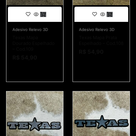
Adesivo Relevo 3D
Adesivo Relevo 3D
Texas Mapa
Texas Mapa Prata
Dourado Espelhado
Espelhado – Cod.108
– Cod.109
R$
54,90
R$
54,90