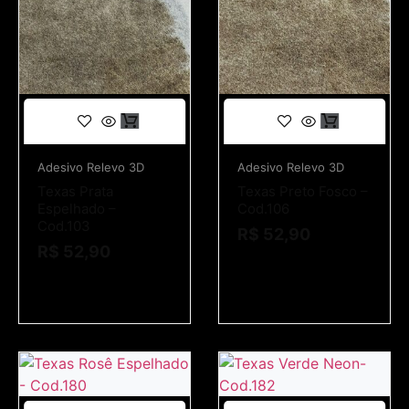
Adesivo Relevo 3D
Adesivo Relevo 3D
Texas Prata
Texas Preto Fosco –
Espelhado –
Cod.106
Cod.103
R$
52,90
R$
52,90