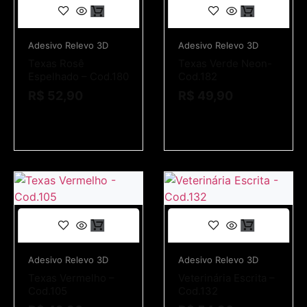
Adesivo Relevo 3D
Adesivo Relevo 3D
Texas Rosê
Texas Verde Neon-
Espelhado – Cod.180
Cod.182
R$
52,90
R$
49,90
Adesivo Relevo 3D
Adesivo Relevo 3D
Texas Vermelho –
Veterinária Escrita –
Cod.105
Cod.132