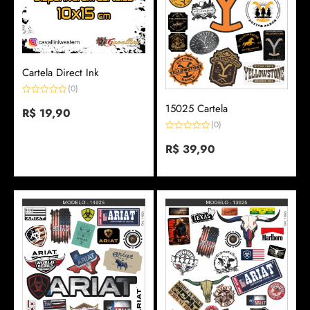
Cartela Direct Ink
(0)
Avaliação
15025 Cartela
0
R$
19,90
de
(0)
5
Avaliação
0
R$
39,90
de
5