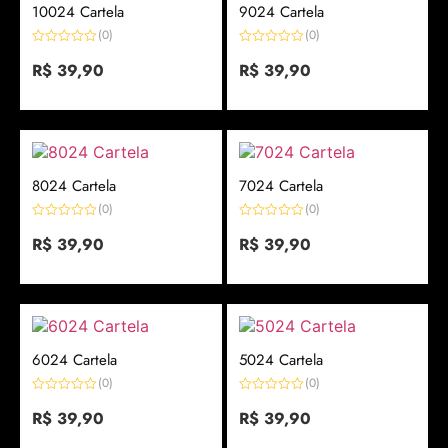
10024 Cartela
9024 Cartela
(0)
(0)
Avaliação
Avaliação
0
R$
39,90
0
R$
39,90
de
de
5
5
8024 Cartela
7024 Cartela
(0)
(0)
Avaliação
Avaliação
0
R$
39,90
0
R$
39,90
de
de
5
5
6024 Cartela
5024 Cartela
(0)
(0)
Avaliação
Avaliação
0
R$
39,90
0
R$
39,90
de
de
5
5