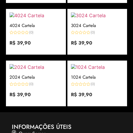
4024 Cartela
3024 Cartela
(0)
(0)
Avaliação
Avaliação
0
R$
39,90
0
R$
39,90
de
de
5
5
2024 Cartela
1024 Cartela
(0)
(0)
Avaliação
Avaliação
0
R$
39,90
0
R$
39,90
de
de
5
5
INFORMAÇÕES ÚTEIS