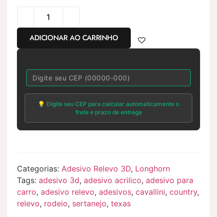
ADICIONAR AO CARRINHO
💡 Digite seu CEP para calcular automaticamente o
frete e prazo de entrega
Categorias:
Adesivo Relevo 3D
,
Longhorn
Tags:
adesivo 3d
,
adesivo acrilico
,
adesivo para
carro
,
adesivo relevo
,
adesivos
,
cavallini
,
country
,
relevo
,
rodeio
,
sertanejo
,
texas