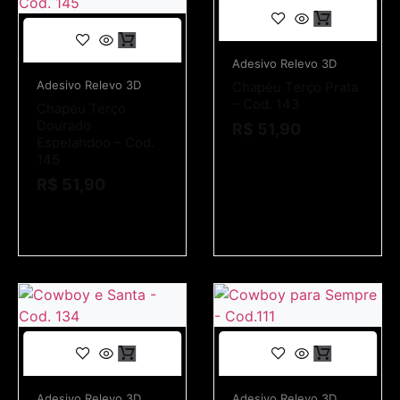
Adesivo Relevo 3D
Adesivo Relevo 3D
Chapéu Terço Prata
– Cod. 143
Chapéu Terço
Dourado
R$
51,90
Espelahdoo – Cod.
145
R$
51,90
Adesivo Relevo 3D
Adesivo Relevo 3D