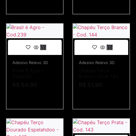
Adesivo Relevo 3D
Adesivo Relevo 3D
Brasil É Agro –
Chapéu Terço
Cod.239
Branco – Cod. 144
R$
54,90
R$
51,90