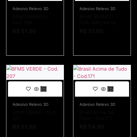
Adesivo Relevo 3D
Adesivo Relevo 3D
BFMS BRANCO –
BFMS BRANCO –
Cod. 206
Cod. 208 Laranja
R$
51,90
R$
51,90
Adesivo Relevo 3D
Adesivo Relevo 3D
BFMS VERDE – Cod.
Brasil Acima De
207
Tudo – Cod.171
R$
51,90
R$
54,90