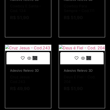
Cowboy E Santa –
Cowboy Para
Cod. 134
Sempre – Cod.111
R$
51,90
R$
51,90
Adesivo Relevo 3D
Adesivo Relevo 3D
Cruz Jesus –
Deus É Fiel – Cod.
Cod.243
204
R$
49,90
R$
51,90