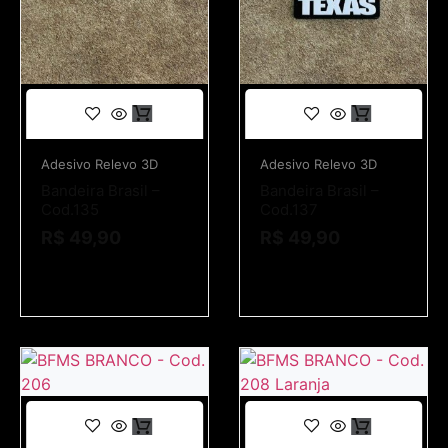
Adesivo Relevo 3D
Adesivo Relevo 3D
Bandeira Brasil –
Bandeira Brasil –
Cod.135
Cod.137
R$
49,90
R$
49,90