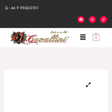
44 9 9942-0101
0