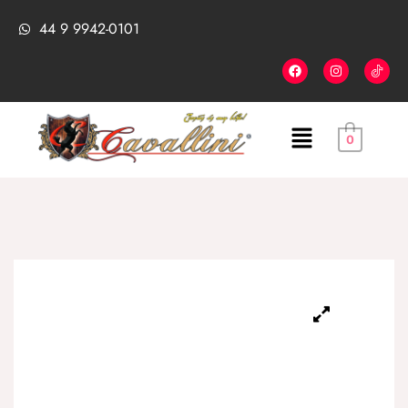
44 9 9942-0101
0